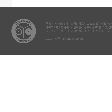
광명기대찬병원 : 경기도 광명시 오리로 872, 4층 | 대표자 : 박진삼 
종로기대찬의원 본관 : 서울특별시 종로구 종로5길 13 (청진동, 삼공빌
종로기대찬의원 신관 : 서울특별시 종로구 종로19 (종로1가) 르메이
2019 기대찬 All Right Reserved.