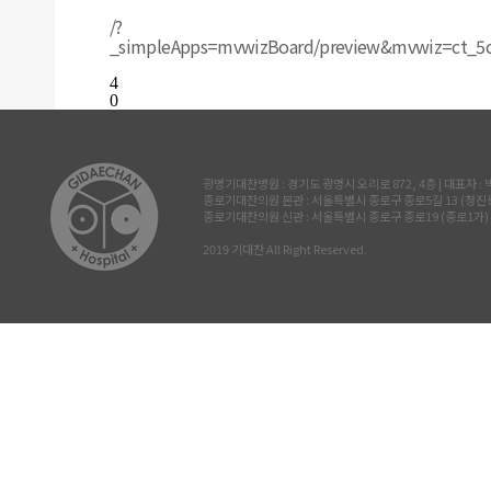
/?
_simpleApps=mvwizBoard/preview&mvwiz=ct_
4
0
광명기대찬병원 : 경기도 광명시 오리로 872, 4층 | 대표자 : 박진삼 
종로기대찬의원 본관 : 서울특별시 종로구 종로5길 13 (청진동, 삼공빌
종로기대찬의원 신관 : 서울특별시 종로구 종로19 (종로1가) 르메이
2019 기대찬 All Right Reserved.