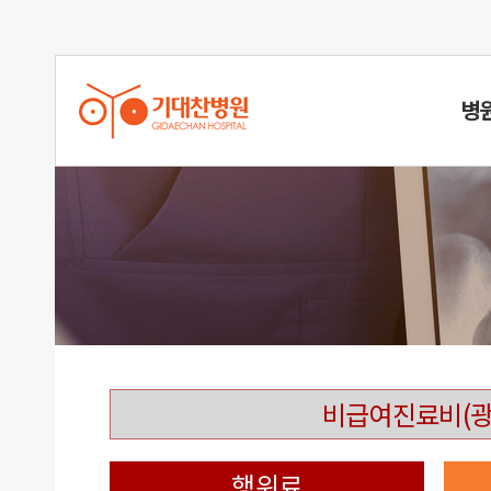
병
비급여진료비(광
행위료