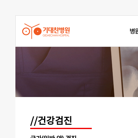
병
//건강검진