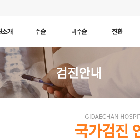
원소개
수술
비수술
질환
검진안내