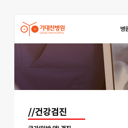
병
//건강검진