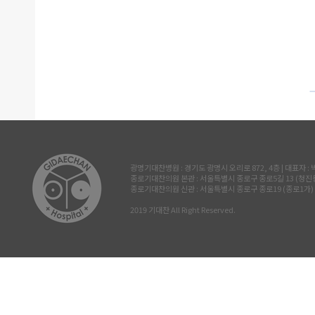
광명기대찬병원 : 경기도 광명시 오리로 872, 4층 | 대표자 : 박진삼 
종로기대찬의원 본관 : 서울특별시 종로구 종로5길 13 (청진동, 삼공빌
종로기대찬의원 신관 : 서울특별시 종로구 종로19 (종로1가) 르메이
2019 기대찬 All Right Reserved.