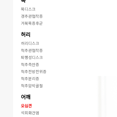
목
목디스크
경추관협착증
거북목증후군
허리
허리디스크
척추관협착증
퇴행성디스크
척추측만증
척추전방전위증
척추분리증
척추압박골절
어깨
오십견
석회화건염