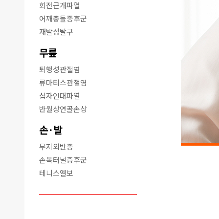
회전근개파열
어깨충돌증후군
재발성탈구
무릎
퇴행성관절염
류마티스관절염
십자인대파열
반월상연골손상
손·발
무지외반증
손목터널증후군
테니스엘보