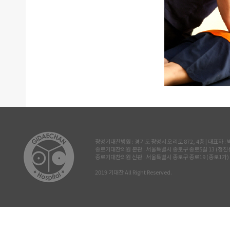
광명기대찬병원 : 경기도 광명시 오리로 872, 4층 | 대표자 : 박진삼 
종로기대찬의원 본관 : 서울특별시 종로구 종로5길 13 (청진동, 삼공빌
종로기대찬의원 신관 : 서울특별시 종로구 종로19 (종로1가) 르메이
2019 기대찬 All Right Reserved.