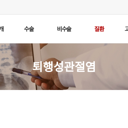
개
수술
비수술
질환
퇴행성관절염
염