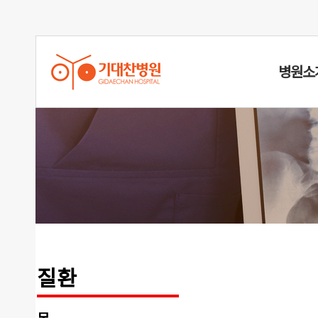
병원소
퇴행성관절
질환