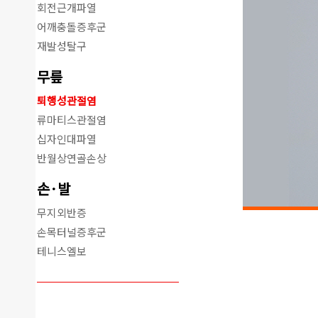
회전근개파열
어깨충돌증후군
재발성탈구
무릎
퇴행성관절염
류마티스관절염
십자인대파열
반월상연골손상
손·발
무지외반증
손목터널증후군
테니스엘보