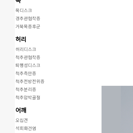
목
목디스크
경추관협착증
거북목증후군
허리
허리디스크
척추관협착증
퇴행성디스크
척추측만증
척추전방전위증
척추분리증
척추압박골절
어깨
오십견
석회화건염