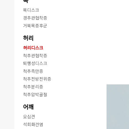
목
목디스크
경추관협착증
거북목증후군
허리
허리디스크
척추관협착증
퇴행성디스크
척추측만증
척추전방전위증
척추분리증
척추압박골절
어깨
오십견
석회화건염