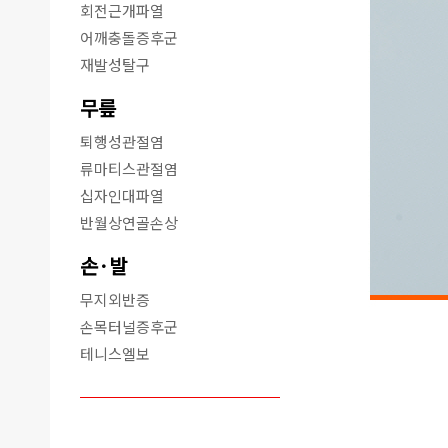
회전근개파열
어깨충돌증후군
재발성탈구
무릎
퇴행성관절염
류마티스관절염
십자인대파열
반월상연골손상
손·발
무지외반증
손목터널증후군
테니스엘보