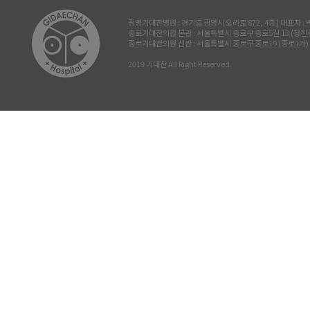
광명기대찬병원 : 경기도 광명시 오리로 872, 4층 | 대표자 : 박진삼 
종로기대찬의원 본관 : 서울특별시 종로구 종로5길 13 (청진동, 삼공빌
종로기대찬의원 신관 : 서울특별시 종로구 종로19 (종로1가) 르메이
2019 기대찬 All Right Reserved.