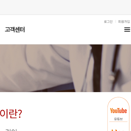
로그인
회원가입
고객센터